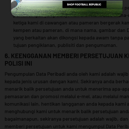
vii. anda menjadi pemenang cabutan bertuah atau p
pertandingan yang dianjurkan oleh kami atau mana
ketiga kami di cawangan atau pameran bergerak ka
kempen atau pameran, di mana nama, gambar dan Da
yang berkaitan akan dikongsi kepada awam tanpa 
tujuan pengiklanan, publisiti dan pengumuman.
6. KEENGGANAN MEMBERI PERSETUJUAN 
POLISI INI
Pengumpulan Data Peribadi anda oleh kami adalah waji
kepada jenis urusan dengan kami. Sekiranya anda berha
menarik balik persetujuan anda untuk menerima apa-ap
pemasaran dan promosi melalui e-mel, atau melalui ma
komunikasi lain, hentikan langganan anda kepada kami 
menghubungi kami untuk menarik balik persetujuan and
bagaimanapun, sekiranya persetujuan adalah wajib, da
memberi persetujuan untuk kami mengumpul Data Periba