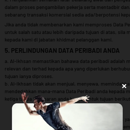
dalam proses pengambilan pekerja serta mentadbir dan/
sebarang transaksi komersial sedia ada/berpotensi kep
Jika anda tidak membenarkan kami memproses Data Pe
untuk salah satu atau lebih daripada tujuan di atas, sil
kepada kami di jabatan khidmat pelanggan kami.
5. PERLINDUNGAN DATA PERIBADI ANDA
a. Al-Ikhsan memastikan bahawa data peribadi adalah 
relevan dan terhad kepada apa yang diperlukan berhub
tujuan ianya diproses.
×
b. Al-Ikhsan tidak akan menjual, menyewa, memindahka
mendedahkan mana-mana Data Peribadi anda kepada 
ketiga tanpa kebenaran anda kecuali untuk tujuan berikut
i. Waris anda kepada kami;
ii. Mana-mana pihak yang telah dilantik oleh kami, ya
dibawah kewajipan sulit, untuk menyimpan dan me