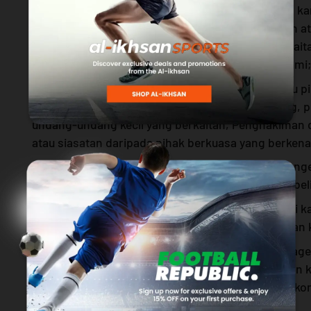
Peribadi anda serta untuk menjalankan kewajipan k
termasuk juruaudit, perunding, peguam, akauntan a
kewangan atau profesional lain yang dilantik berkai
kepentingan dan penambahbaikan perniagaan kami;
iii. Mana-mana agensi kerajaan dan berkanun atau p
penguatkuasaan bagi pematuhan undang-undang, pe
undang-undang kecil yang berkaitan, Penghakiman 
atau siasatan daripada pihak berkuasa yang berkena
iv. Platform pembayaran untuk tujuan menilai, men
melancarkan pembayaran berkaitan dengan pembeli
v. institusi kewangan, pedagangan dan organisasi k
berkaitan dengan transaksi komersial anda dengan 
vi. laporan penilaian kredit dari pihak ketiga atau ag
untuk proses pengambilan pekerjaan dan penilaian 
penilaian sebelum memasuki sebarang transaksi ko
kami; dan