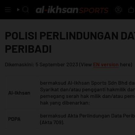
Skip
to
Search
Accou
content
POLISI PERLINDUNGAN D
PERIBADI
Dikemaskini:
5 September 2023
(View
EN version
here)
bermaksud Al-Ikhsan Sports Sdn Bhd da
Syarikat dan/atau pengganti hakmilik da
Al-Ikhsan
pemegang serah hak milik dan/atau pe
hak yang dibenarkan;
bermaksud Akta Perlindungan Data Perib
PDPA
(Akta 709).